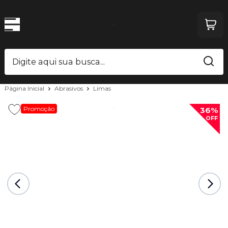
Página Inicial
Abrasivos
Limas
Promoção
36%
OFF