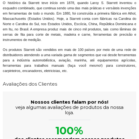
O histórico da Starrett teve início em 1878, quando Laroy S. Starrett inventou o
esquadro combinado, que continua sendo uma das mais práticas e versáteis invenções
em ferramentas de todo o mundo. Em 1880, foi construída a primeira fábrica em Athol,
Massachusetts (Estados Unidos). Hoje, a Starrett conta com fábricas na Carolina do
Norte e Carolina do Sul, nos Estados Unidos, Escócia, China, República Dominicana e
em Itu, no Brasil. A empresa produz mais de cinco mil produtos, tais como lâminas de
serras de fita para corte de metais, madeira e carne, ferramentas de precisão e
instrumentos de medição.
Os produtos Starrett são vendidos em mais de 100 países por meio de uma rede de
distribuidores atendendo a uma variada gama de segmentos que vai desde ferramentas
para a indústria automobilística, aviação, marinha, até equipamentos agrícolas,
ferramentas para trabalhos manuais (faça você mesmo!) para construtores,
carpinteiros, encanadores, eletricistas, etc.
Avaliações dos Clientes
Nossos clientes falam por nós!
veja algumas avaliações de produtos da nossa
loja.
100%