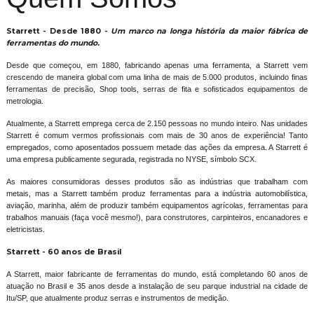
Starrett - Desde 1880 -
Um marco na longa história da maior fábrica de
ferramentas do mundo.
Desde que começou, em 1880, fabricando apenas uma ferramenta, a Starrett vem
crescendo de maneira global com uma linha de mais de 5.000 produtos, incluindo finas
ferramentas de precisão, Shop tools, serras de fita e sofisticados equipamentos de
metrologia.
Atualmente, a Starrett emprega cerca de 2.150 pessoas no mundo inteiro. Nas unidades
Starrett é comum vermos profissionais com mais de 30 anos de experiência! Tanto
empregados, como aposentados possuem metade das ações da empresa. A Starrett é
uma empresa publicamente segurada, registrada no NYSE, símbolo SCX.
As maiores consumidoras desses produtos são as indústrias que trabalham com
metais, mas a Starrett também produz ferramentas para a indústria automobilística,
aviação, marinha, além de produzir também equipamentos agrícolas, ferramentas para
trabalhos manuais (faça você mesmo!), para construtores, carpinteiros, encanadores e
eletricistas.
Starrett - 60 anos de Brasil
A Starrett, maior fabricante de ferramentas do mundo, está completando 60 anos de
atuação no Brasil e 35 anos desde a instalação de seu parque industrial na cidade de
Itu/SP, que atualmente produz serras e instrumentos de medição.