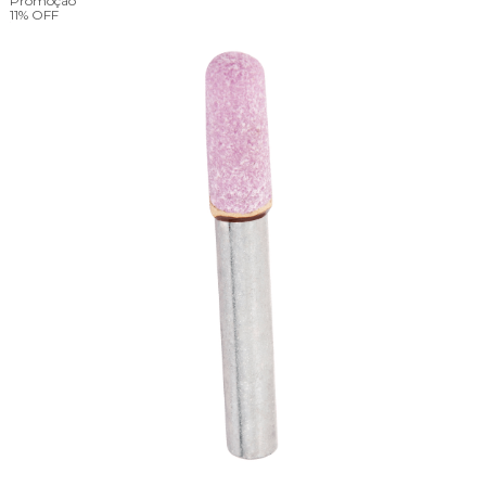
Promoção
11%
OFF