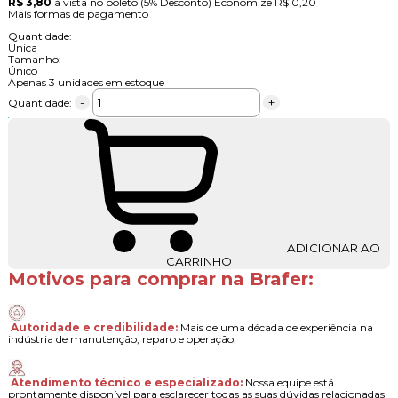
Ponta Montada A-24 - Vonder
Cod. do Produto: 3040
De:
R$ 4,54
Por:
R$ 4,00
R$ 3,72
à vista no pix
(7% Desconto)
Economize
R$ 0,28
R$ 3,80
à vista no boleto
(5% Desconto)
Economize
R$ 0,20
Mais formas de pagamento
Quantidade:
Unica
Tamanho:
Único
Apenas 3 unidades em estoque
-
+
Quantidade:
ADICIONAR AO
CARRINHO
Motivos para comprar na Brafer:
Autoridade e credibilidade:
Mais de uma década de experiência na