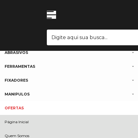
Olá Visitante!
Acesse sua conta e pedidos
MENU
ROLAMENTOS
PARAFUSOS
ABRASIVOS
FERRAMENTAS
FIXADORES
MANIPULOS
OFERTAS
Página Inicial
Quem Somos