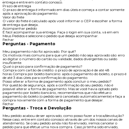
Alteração de endereço
Compras não finalizadas: se você ainda não finalizou seu pedido, basta
alterar as informações do seu endereço de entrega em sua conta.Compras
finalizadas: se você já finalizou o pedido, infelizmente não será mais
possível alterar o endereço de entrega, será necessário que você recuse a
entrega e entre em contato conosco.
Prazo de entrega
O prazo de entrega é informado em dias úteis e começa a contar somente
após a aprovação do pagamento.
Valor do frete
O valor do frete é calculado após você informar o CEP e escolher a forma
de entrega que deseja..
Acompanhar pedido
É fácil acompanhar sua entrega. Faça o login em sua conta, vá em em
Meus Pedidos e selecione o pedido que deseja acompanhar.
Fechar
Perguntas - Pagamento
Meu pagamento não foi aprovado. Por quê?
Os motivos mais comuns para que um pedido não seja aprovado são: erro
ao digitar o número do cartão ou validade, dados divergentes ou saldo
insuficiente.
Qual o prazo para confirmação de pagamento?
Compra com cartão de crédito: o prazo de aprovação é de até 48
horas.Compra por boleto bancário: após o pagamento do boleto, o prazo é
de até 3 dias úteis para confirmação do pagamento.
Posso alterar a forma de pagamento após concluir o meu pedido?
Por questão de segurança, após a confirmação do seu pedido, não é
possível alterar a forma de pagamento. Mas se você havia optado pelo
pagamento por boleto bancário, recomendamos que não efetue o
pagamento do boleto (o pedido será cancelado automaticamente) e faça a
compra novamente com a forma de pagamento que desejar.
Fechar
Perguntas - Troca e Devolução