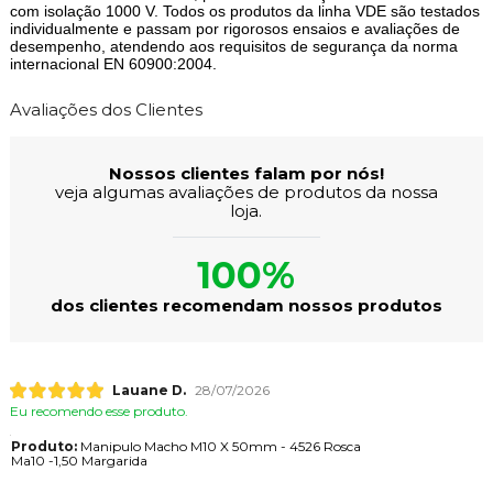
O rigor técnico prezado pela VONDER, aplicado durante esse
processo pode ser exemplificado em linhas, como: brocas e coroas
dentadas ZMX, desenvolvidas com tecnologia alemã, e nas
ferramentas manuais VDE, produzidas em aço cromo vanádio e
com isolação 1000 V. Todos os produtos da linha VDE são testados
individualmente e passam por rigorosos ensaios e avaliações de
desempenho, atendendo aos requisitos de segurança da norma
internacional EN 60900:2004.
Avaliações dos Clientes
Nossos clientes falam por nós!
veja algumas avaliações de produtos da nossa
loja.
100%
dos clientes recomendam nossos produtos
Lauane D.
28/07/2026
Eu recomendo esse produto.