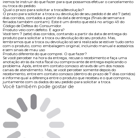
Meu pedido acabou de ser aprovado, como posso fazer a troca/devolução?
Nesse caso, entre em contato conosco através de um dos nossos canais de
atendimento. Se o seu pedido ainda não foi enviado, iremos cancelar o
pedido para que efetue uma nova compra. Caso já tenha sido enviado,
iremos te instruir do que fazer para que possamos efetuar o cancelamento
ou troca do pedido.
Qual o prazo para solicitar a troca/devolução?
O prazo para solicitar a troca ou devolução de seu pedido é de até 7 (sete)
dias corridos, contados a partir da data de entrega (finais de semana e
feriados também contam). Este é um direito que está no artigo 49 do
Código de Defesa do Consumidor.
Produto veio com defeito. E agora?
Você tem 7 (sete) dias corridos, contando a partir da data de entrega do
produto para solicitar a troca ou devolução do seu produto. Mas,
lembramos que a troca ou devolução só será realizada se estiver tudo certo
com o produto, como: embalagem original, incluindo manual e acessórios
e sem sinais de mau uso
Produto diferente do que comprei. O que fazer?
Se você perceber na hora da entrega, recuse o recebimento e faça uma
anotação atrás da nota fiscal ou comprovante de entrega explicando o
problema. Após, entre em contato conosco através de um dos nossos
canais de atendimento. Mas, se você perceber somente depois do
recebimento, entre em contato conosco (dentro do prazo de 7 dias corridos)
e informe qual a diferença entre o produto que recebeu e o que comprou,
juntamente com os dados do seu pedido para solicitar a troca.
Você também pode gostar de