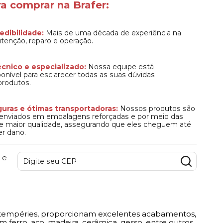
a comprar na Brafer:
edibilidade:
Mais de uma década de experiência na
tenção, reparo e operação.
cnico e especializado:
Nossa equipe está
nível para esclarecer todas as suas dúvidas
produtos.
uras e ótimas transportadoras:
Nossos produtos são
enviados em embalagens reforçadas e por meio das
de maior qualidade, assegurando que eles cheguem até
r dano.
 e
s intempéries, proporcionam excelentes acabamentos,
 ferro, aço, madeira, cerâmica, gesso, entre outros.