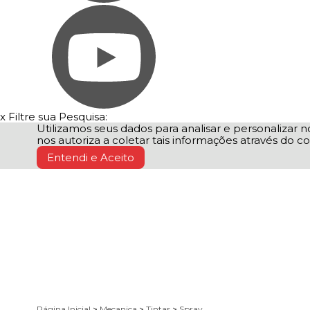
x
Filtre sua Pesquisa:
Utilizamos seus dados para analisar e personalizar no
nos autoriza a coletar tais informações através do co
Entendi e Aceito
Página Inicial
>
Mecanica
>
Tintas
>
Spray