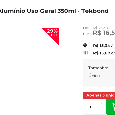
 Alumínio Uso Geral 350ml - Tekbond
De:
R$ 23,50
29%
R$ 16,
Por:
OFF
R$ 15,34
à 
R$ 15,67
à 
Tamanho:
Único
Apenas 5 uni
+
-