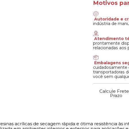
Motivos par
Autoridade e cr
indústria de manu
Atendimento té
prontamente dispo
relacionadas aos 
Embalagens seg
cuidadosamente 
transportadoras 
você sem qualque
Calcule Frete
Prazo
 resinas acrílicas de secagem rápida e ótima resistência à
ilizada em ambientes internos e externos para aplicações em