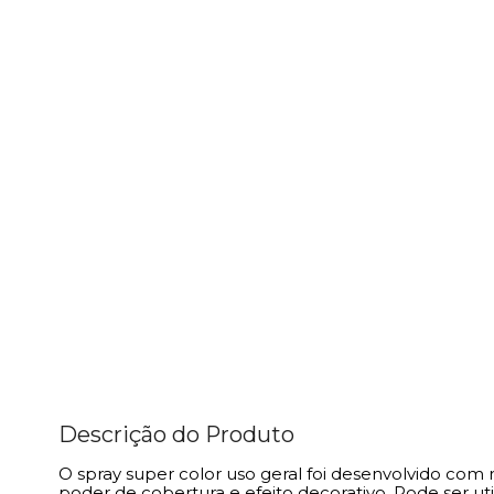
Descrição do Produto
O spray super color uso geral foi desenvolvido com
poder de cobertura e efeito decorativo. Pode ser ut