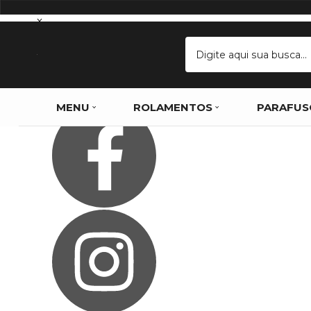
Olá Visitante!
Acesse sua conta e pedidos
x
Página Inicial
Quem Somos
Blog
Como Comprar
Fale Conosco
Favoritos
MENU
ROLAMENTOS
PARAFUS